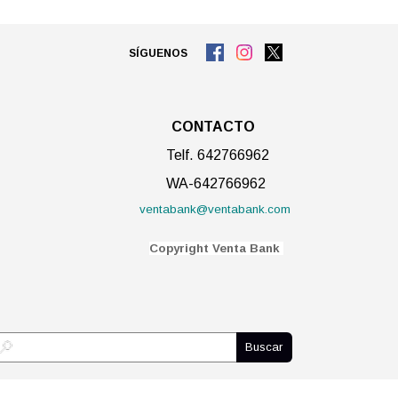
SÍGUENOS
CONTACTO
Telf. 642766962
WA-642766962
ventabank@ventabank.com
C
opyright Venta Bank
Buscar