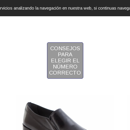
servicios analizando la navegación en nuestra web, si continuas na
AVANCE
COLECCIONES
INFÓRMAT
CONSEJOS
PARA
ELEGIR EL
NÚMERO
CORRECTO